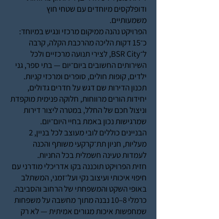
ודופלקסים מיוחדים עם שטחי חוץ
משמעותיים.
הפרויקט נהנה ממיקום מרכזי ונגיש במיוחד:
כ־15 דקות הליכה מהרכבת הקלה, קרבה
ל־BSR City, לצירי תנועה מרכזיים ולכל
השירותים החשובים ביום־יום — בתי ספר, גני
ילדים, קופות חולים, סופרים ומרכזי קניות.
תכנון הדירות שם דגש על חדרים גדולים,
יחידות הורים מרווחות, חלוקה פנימית מוקפדת
וניצול חכם של החלל, במטרה ליצור דירות
שמרגישות נכון באמת בחיי היום־יום.
הבניינים כוללים לובי מעוצב לכל בניין, 2
מעליות, חניון תת־קרקעי משותף והכנה
לעמדות טעינה חשמלית בכל החניות.
חזית הפרויקט תוכננה בקו אדריכלי מודרני עם
חיפוי איכותי ועיצוב נקי ועל־זמני, המשתלב
באופי השקט והמשפחתי של הרחוב והסביבה.
כרמלי 8–10 נבנה מתוך מחשבה על משפחות
שמחפשות איכות מגורים אמיתית — לא רק